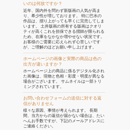
いのは何故ですか？
近年、国内外を問わず新版画の人気が高ま
り、希少性が増しております。 特に巴水の
作品は、摺り上がっても早くに完売してしま
います。 土井版画の所有する版画はクオリ
ティが高くこれを担保できる摺師が限られる
ため、在庫をなかなか増やせない状況です。
お客様のご需要に応えられず心苦しいです
が、ご理解のほどお願い申し上げます。
ホームページの画像と実際の商品は色の
出方が違いますか？
ホームページ上の商品に係るデジタル化され
た画像は、現物と色相・彩度・明度が異なる
場合がございます。 サムネイルは一部トリ
ミングされています。
お問い合わせフォームの送信に対する返
信がありません
様々な原因、事情が考えられます。 長期
間、当方からの返信が届かない場合は、たい
へんお手数ですが、下記のメールアドレスに
ご連絡ください。