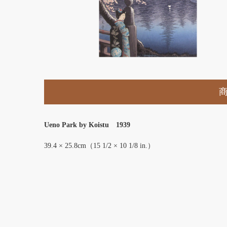
Ueno Park by Koistu 1939
39.4 × 25.8cm（15 1/2 × 10 1/8 in.）