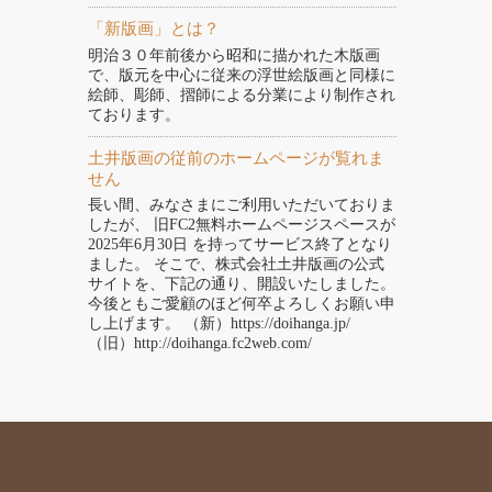
「新版画」とは？
明治３０年前後から昭和に描かれた木版画
で、版元を中心に従来の浮世絵版画と同様に
絵師、彫師、摺師による分業により制作され
ております。
土井版画の従前のホームページが覧れま
せん
長い間、みなさまにご利用いただいておりま
したが、 旧FC2無料ホームページスペースが
2025年6月30日 を持ってサービス終了となり
ました。 そこで、株式会社土井版画の公式
サイトを、下記の通り、開設いたしました。
今後ともご愛顧のほど何卒よろしくお願い申
し上げます。 （新）https://doihanga.jp/
（旧）http://doihanga.fc2web.com/