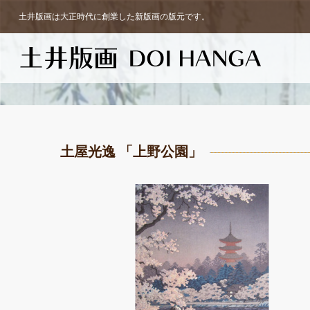
⼟井版画は⼤正時代に創業した新版画の版元です。
土屋光逸 「上野公園」