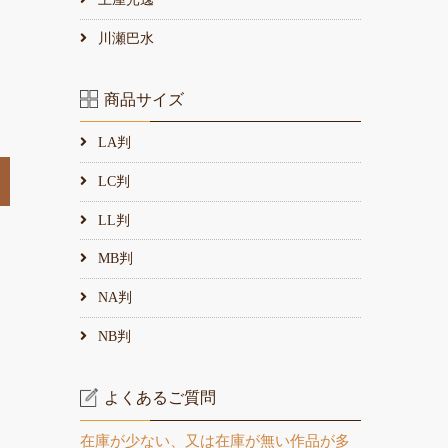
川瀬巴水
商品サイズ
LA判
LC判
LL判
MB判
NA判
NB判
よくあるご質問
在庫が少ない、又は在庫が無い作品が多