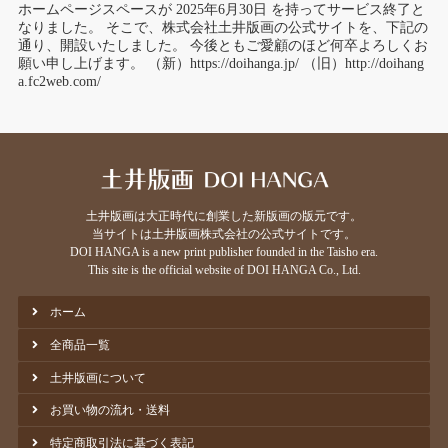
ホームページスペースが 2025年6月30日 を持ってサービス終了と
なりました。 そこで、株式会社土井版画の公式サイトを、下記の
通り、開設いたしました。 今後ともご愛顧のほど何卒よろしくお
願い申し上げます。 （新）https://doihanga.jp/ （旧）http://doihang
a.fc2web.com/
⼟井版画は⼤正時代に創業した新版画の版元です。
当サイトは土井版画株式会社の公式サイトです。
DOI HANGA is a new print publisher founded in the Taisho era.
This site is the official website of DOI HANGA Co., Ltd.
ホーム
全商品一覧
土井版画について
お買い物の流れ・送料
特定商取引法に基づく表記