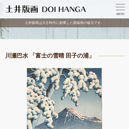
MENU
⼟井版画は⼤正時代に創業した新版画の版元です。
川瀬巴水 「富士の雪晴 田子の浦」