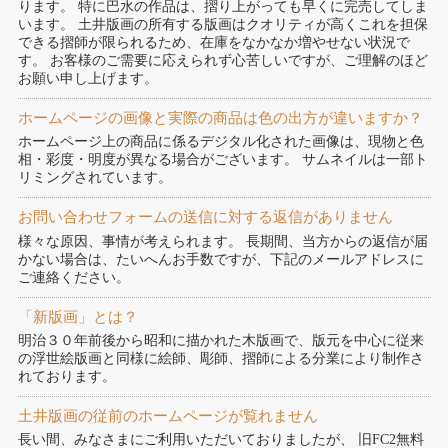
ります。 特に巴水の作品は、摺り上がっても早くに完売してしま
います。 土井版画の所有する版画はクオリティが高くこれを担保
できる摺師が限られるため、在庫をなかなか増やせない状況で
す。 お客様のご需要に応えられず心苦しいですが、ご理解のほど
お願い申し上げます。
ホームページの画像と実際の商品は色の出方が違いますか？
ホームページ上の商品に係るデジタル化された画像は、現物と色
相・彩度・明度が異なる場合がございます。 サムネイルは一部ト
リミングされています。
お問い合わせフォームの送信に対する返信がありません
様々な原因、事情が考えられます。 長期間、当方からの返信が届
かない場合は、たいへんお手数ですが、下記のメールアドレスに
ご連絡ください。
「新版画」とは？
明治３０年前後から昭和に描かれた木版画で、版元を中心に従来
の浮世絵版画と同様に絵師、彫師、摺師による分業により制作さ
れております。
土井版画の従前のホームページが覧れません
長い間、みなさまにご利用いただいておりましたが、 旧FC2無料