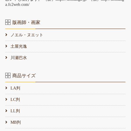
a.fc2web.com/
版画師・画家
ノエル・ヌエット
土屋光逸
川瀬巴水
商品サイズ
LA判
LC判
LL判
MB判