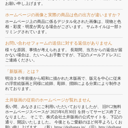
お願い申し上げます。
ホームページの画像と実際の商品は色の出方が違いますか？
ホームページ上の商品に係るデジタル化された画像は、現物と色
相・彩度・明度が異なる場合がございます。 サムネイルは一部ト
リミングされています。
お問い合わせフォームの送信に対する返信がありません
様々な原因、事情が考えられます。 長期間、当方からの返信が届
かない場合は、たいへんお手数ですが、下記のメールアドレスに
ご連絡ください。
「新版画」とは？
明治３０年前後から昭和に描かれた木版画で、版元を中心に従来
の浮世絵版画と同様に絵師、彫師、摺師による分業により制作さ
れております。
土井版画の従前のホームページが覧れません
長い間、みなさまにご利用いただいておりましたが、 旧FC2無料
ホームページスペースが 2025年6月30日 を持ってサービス終了と
なりました。 そこで、株式会社土井版画の公式サイトを、下記の
通り、開設いたしました。 今後ともご愛顧のほど何卒よろしくお
願い申し上げます。 （新）https://doihanga.jp/ （旧）http://doihang