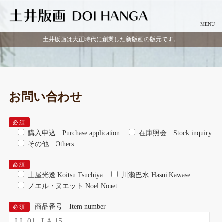
MENU
⼟井版画は⼤正時代に創業した新版画の版元です。
お問い合わせ
必須
購入申込 Purchase application
在庫照会 Stock inquiry
その他 Others
必須
土屋光逸 Koitsu Tsuchiya
川瀬巴水 Hasui Kawase
ノエル・ヌエット Noel Nouet
商品番号 Item number
必須